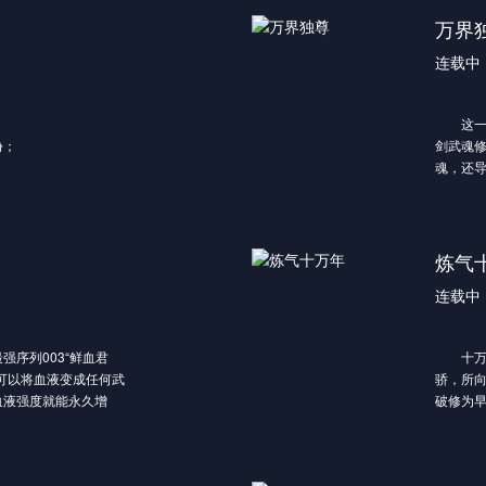
二十岁，结亲不过是为
墨大夫
万界
的劝说下，牧云以炼丹
大夫的
连载中
了淬骨丹，牧云的修为
在帮助
牧云请教，而秦时雨一
前去墨
莫问暗示让牧云一试，
败了敌
这一日
仙图，得知秦梦瑶体内
通过墨
份；
剑武魂
云治好了秦梦瑶，冰凰
韩立为
魂，还
猛进。在见识到了牧云
后……
入到了
好奇和兴趣，于是成为
识的两位少年将如何
通过磨
同一个班级。而追求秦
识。 现
心燃起，誓与牧云势不
武魂，
炼气
，去北云山脉历练，妙
枫，就
之力猎杀十几头紫毛猎
连载中
助分毫
指派暗杀幕运动柳山四
黄阶武
，纷纷现身准备对牧云
有所改观
强序列003“鲜血君
十万年
到的力
可以将血液变成任何武
骄，所
家大长
血液强度就能永久增
破修为
骁被害
已经没
家府邸
阳击退
随着天