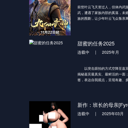
前世叶云飞天资过人，但体内武
武，遭遇了家族内部的奚落，未
族的围剿，让少年叶云飞众叛亲
伤心离开、父亲惨烈战死。好在
他收入门下，叶云天成长为有史
在渡劫时遭遇偷袭，重生回一切转
时，却也是热血
甜蜜的任务2025
再次遇到旧日的亲人、
连载中
|
2025年月
熟悉的一切，一代天帝叶云飞选
一缕天帝之魂，让前生记忆得以
争，外有家族矿脉荣辱之责，举
以突击跟拍的方式空降至嘉宾
宗派各为其势，天玄大陆豪杰并
揭秘嘉宾最真实、最鲜活的一面
强者为尊的规则。在千年天帝记
签，表达自我观点，呈现有趣、
武功进步惊人，在武道世界之中
生。
族、师门快
安定时日未几，外来侵略者
众奋起反抗，保卫家
新作：班长的母亲[Fyron
为了追求更高层次的
云飞离开家乡踏上了新的旅途，
连载中
|
2025年03月
多落井下石、釜底抽薪，这一世
佛，横戈跃马，不负少年。