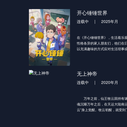
开心锤锤世界
连载中
|
2025年月
在《开心锤锤世界》，生活着乐
性格各异的家人朋友们，他们在
以充满趣味的方式应对生活琐事
火花。在用幽默为你带来欢乐的
量。
无上神帝
连载中
|
2020年月
万年之前，仙王牧云因持有诛
魂沉睡万年之后，在天运大陆南云
云”身上觉醒。牧云初醒，就受到
难，牧云轻松的就化解了妙仙语
说出了更多的炼丹技巧，让门外
已。回到家中，牧云得知了要与