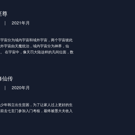
至尊
|
2021年月
宙分为域内宇宙和域外宇宙，两个宇宙彼此
域外宇宙由天魔统治，域内宇宙分为神界，仙
。 在宇宙中，像天罚大陆这样的凡间位面，数
，其统称为：九天星域。九天星域中，九大仙帝
重之中所有星域。九天之上，乃炼仙神域，仙人
神之路，必要通过炼仙神域，方能凝聚神格，成
到达神界。神界万族林立，各族之神极为强大。
修仙传
的过去，神界万族，被始源至尊、混沌至尊，还
|
2020年月
至尊统领。三大至尊，三足鼎立，统管神界、九
 鸿蒙神界之主鸿蒙至尊，身份尊贵，属下众
神界最强之人，精通天下万术。彼
年韩立出生贫困，为了让家人过上更好的生
愿前去七玄门参加入门考核，最终被墨大夫收入
一开始对韩立悉心培养、传授医术，让韩立
常感激，但随着一同入门的弟子张铁失踪，韩立
了墨大夫的真面目。