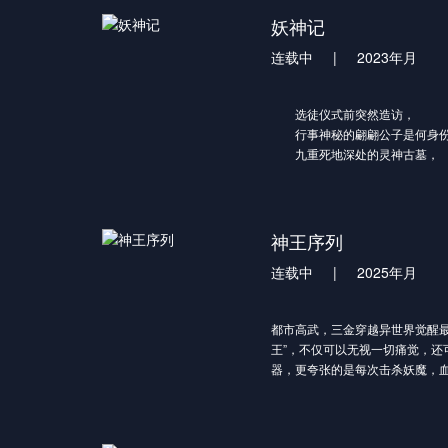
消息。秦梦瑶寒毒在身，活不过
妖神记
了牧家和秦家的利益。但牧林辰
连载中
|
2023年月
为条件，答应了这门亲事。炼出
有了第一次提升。莫问时常来找
直想请莫问来治疗孙女秦梦瑶。
选徒仪式前突然造访，
牧云阴差阳错下唤醒了体内的诛
行事神秘的翩翩公子是何身
的并非寒毒，而是冰凰神魄。牧
九重死地深处的灵神古墓，
神魄的力量使得秦梦瑶修为突飞
是否真的存留有破碎神格？
的能力后，秦梦瑶对牧云充满了
路途坎坷，险象迭生！素不相
了北云学院的导师，和牧云教导
携手克服重重困难？
梦瑶不成的东方玉，嫉妒仇恨之
神王序列
两立。 牧云借着诛仙图突破修为
仙语执意同行，途中牧云以一人
连载中
|
2025年月
狼，让妙仙语十分震惊。而被人
煞一路尾随，趁牧云脱力之机会
下手。
都市高武，三金穿越异世界觉醒最
王”，不仅可以无视一切痛觉，还
器，更夸张的是每次击杀妖魔，
加！