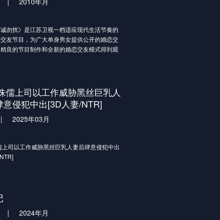
|
2010年月
勿扰》是江苏卫视一档适应现代生活节奏的
恋交友节目，为广大单身男女提供公开的婚恋交
，精良的节目制作和全新的婚恋交友模式得到观
友广泛关注。新节目的互动形式将完全突破过去
交友方式，完全体现新时代男女的婚恋观。节目
位单身女生以亮灯和灭灯方式来决定报名男嘉宾
经过“爱之初体验”、“爱之再判断”、“爱之终决
 侏儒上司以工作威胁黑丝巨乳人
男生权利”等规则来决定男女嘉宾的速配成功。
意侵犯中出[3D人妻/NTR]
|
2025年03月
儒上司以工作威胁黑丝巨乳人妻后肆意侵犯中出
NTR]
记
|
2024年月