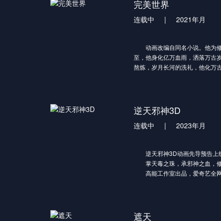
完美世界
连载中
|
2021年月
动画改编自同名小说。他为修
至，他身化亿万血雨，洒落万古
熬炼，岁月长河的洗礼，他化万
石昊如何一生极致辉煌，造就无
逆天邪神3D
连载中
|
2023年月
逆天邪神3D动画先导预告上
掌天毒之珠，承邪神之血，修
高能工作室出品，爱奇艺全网
遮天