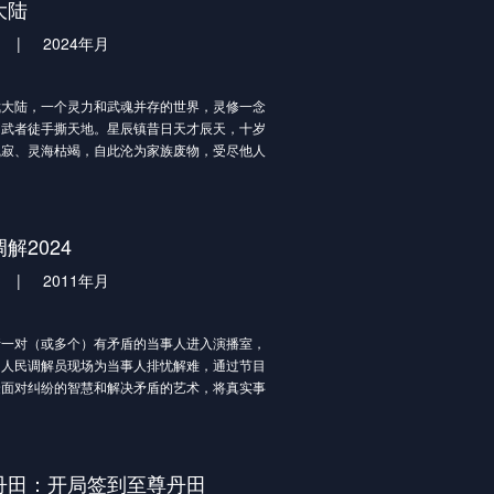
开，万年间，一个贯穿人、魔、仙三界的隐秘也
大陆
众人面前！究竟是一念成神，还是一念成魔？世
|
2024年月
死就在徐阳的股掌之间！
陆，一个灵力和武魂并存的世界，灵修一念
，武者徒手撕天地。星辰镇昔日天才辰天，十岁
沉寂、灵海枯竭，自此沦为家族废物，受尽他人
在一次生死搏斗中，辰天掉下悬崖，误入上古剑
的大阵，在天书力量的作用下觉醒了灵武双修体
时还得到一份陌生的记忆和一枚神秘的储物戒
此逆境崛起，破天道掌轮回，终渡帝劫桎梏，问
解2024
大陆！
|
2011年月
对（或多个）有矛盾的当事人进入演播室，
和人民调解员现场为当事人排忧解难，通过节目
众面对纠纷的智慧和解决矛盾的艺术，将真实事
艺手段完美交融，塑造全新节目模式。节目中将
现人文关怀和心理疏导，倡导文明积极、健康向
会风尚。
丹田：开局签到至尊丹田