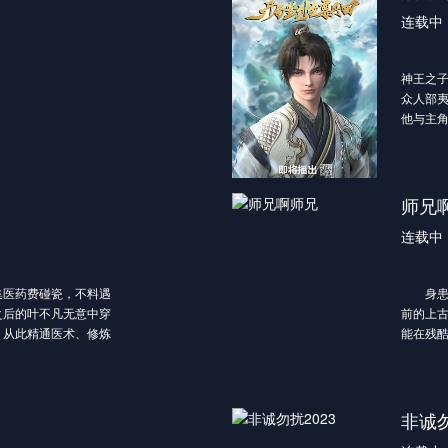
连载中
神王之
众人部
他与主
绝云峰
罗战、
独闯九
介凡体
师兄
脱颖而
连载中
天密谋
集医药费碰瓷，不料遇
身患绝
之后的叶不凡无意中穿
前的上
，从此精通医术、修炼
能在残
动，从
毒，直
本想低
老狗，
非诚勿
的同时