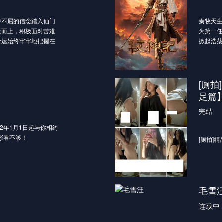
轨迹。在强大怪兽的威
方却束手无策。唯有一
不屈的信念踏入仙门
秦牧天
的安全。罗峰被武者的
流而上，积极面对苦难
为第一
以保护所爱之人的决
命运始终牢牢地把握在
掀起浩
之路的起点，也拉开了
圣宫无敌
为武者，前路却并不平
得人皇
境无形中对他施加的影
的身世,
据，父母无法给予他更
大世。
[厕
最终，在不断的艰苦磨
得到了能力提升和自我
足篇
仅扛起了供养家庭的重
完结
人类更好的生存与发
联手对付凶恶怪兽。在
年1月1日起与你相约
们能否击退怪兽、成功
彩看不够！
[厕拍]
毛雪
连载中