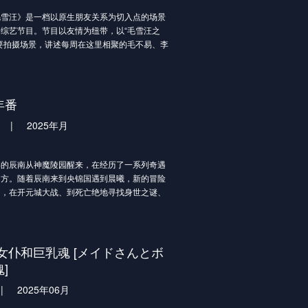
汪》是一档以原生朋友关系为切入点的场景
综艺节目。节目以友情为纽带，以“毛雪汪之
要拍摄场景，讲述每周在这里相聚的毛不易、李
他们朋友之间真实有趣的故事，在嬉笑中撕开生
的现状，展现当下年轻人丰富的青春生活和精神
记录真实的成长。节目常年周更播出，为城市中
拼的年轻人带来陪伴和情绪上的健康疗愈。
年番
|
2025年月
年的辰南从神魔陵园醒来，在经历了一系列奇遇
四方。随着辰南来到央锦国遇到晨曦，新的冒险
启，在开元城大战、到死亡绝地寻找身世之谜、
家只为求一个公正清明。在这一季，辰南会在探
之谜的冒险当中不断搜寻雨馨的踪迹。
女仆和巨乳魂 [メイドさんとボ
]
|
2025年06月