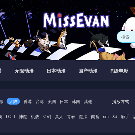
番
无限动漫
日本动漫
国产动漫
R级电影
部
大陆
香港
台湾
美国
日本
韩国
其他
播放方式：
笑
LOLI
神魔
机战
科幻
真人
青春
魔法
肉番
sm
3d
触手