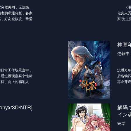
脉突然关闭，无法练
《毛雪
婚妻的私通背叛，各家
化真人秀
离，好友被欺凌、挚爱
家”为主
云游路过的紫圣真君将
雪琴和
以来最年轻的天帝，却
活日常
折 发生的武脉尽失之
世界，
少年时代。
努力打
神墓
好友、恋人，面对
连载中
择重新开始。体内尚存
完好保存。内有名位之
目帝国天骄聚集，四大
日常工作场景当中，
沉睡万
起，叶云飞熟谙这世界
；通过展现嘉宾个性标
后名动
忆的帮助下，叶云飞的
多样、向上的精彩人
再次开
不断成长，并带领家
大战凌
速壮大。
寻身世
铁蹄来犯，叶云飞率
园生生不息。
yx/3D/NTR]
解码 
武道之路，叶
终成一代天帝。尝过太
イン魂
必是神挡弑神，佛挡杀
完结