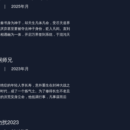
|
2025年月
子秦书身为神子，却天生凡体凡命，受尽天道界
夷厌弃甚至要被夺去神子身份，贬入凡间。直到
角相遇融为一体，开启万界签到系统，于混沌天
开启永动丹田。随后从神道界最底层走起，与修
与鬼神斗、与武帝争，靠一己之力，斩尽神佛，
九八十一重天顶，满天诸神都不能挡其路，以一
走上神道之巅。最后从众多神子的生死决斗之中
啊师兄
出，独战九大帝子，破混元天尊夺取神道界的惊
|
2023年月
，成就新一代大帝。
症的年轻人李长寿，意外重生在封神大战之
古时代，成了一个炼气士。为了修得长生不老且
酷的洪荒安身立命，他低调行事，凡事谋而后
不轻易步入危险之中，藏底牌，修遁术，炼丹
到有一天，他的师傅突然给他收了个师妹回来，
调修行的李长寿被卷入了一场场冒险。不动稳如
一动石破天惊，动后悄声走人，在打败邪恶敌人
扰2023
，结交志同道合的朋友，实现自己的人生价值。