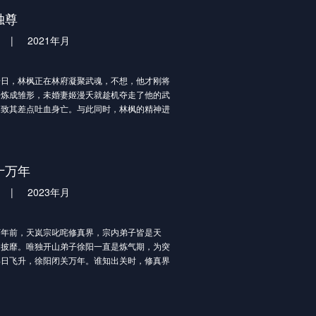
试图夺舍韩立，最终却被韩立反杀。通过墨
独尊
遗书韩立得知了一个全新世界：修仙界的存在。
|
2021年月
七玄门抵御外敌之后，韩立离开了七玄门，
大夫的家中寻找暖阳宝玉解毒，并帮助墨家人打
人。
，林枫正在林府凝聚武魂，不想，他才刚将
大夫之女墨彩环的口中得知太南小会地址，
修炼成雏形，未婚妻姬漫夭就趁机夺走了他的武
追寻修仙人的足迹决定前往太南小会，拜别家人
导致其差点吐血身亡。与此同时，林枫的精神进
葬神之地，葬神之地神秘女子告诉林枫，他可以
灭葬身于此的古神，获得庞大的武道力量跟知
实世界，原本是林家大少爷的林枫因为失去了剑
从而不再受到家仆们的尊重，他们处处针对林
十万年
连林枫的妹妹林香儿生病，他们都不愿意出手帮
|
2023年月
，直到林枫使用从葬神之地获得到的力量打败了
魂的强者——林宇宏，林家的人才对林枫的态度
。 另外一边，林枫因为没能很好得控制最新得
前，天岚宗叱咤修真界，宗内弟子皆是天
量，杀死了正在跟自己决斗的秦骁。秦骁乃是秦
向披靡。唯独开山弟子徐阳一直是炼气期，为突
老的孙子，并且一直受到长老们的宠爱，如今秦
早日飞升，徐阳闭关万年。谁知出关时，修真界
，秦家长老自是不甘，他们一怒之下，跑到了林
落，天岚宗也只剩三五弟子，眼见就要灭宗，徐
，要求林家将林枫双手奉上。
强敌，誓要带领天岚宗重回巅峰！
岚宗势力扩大，徐阳修为停滞的真相也一步