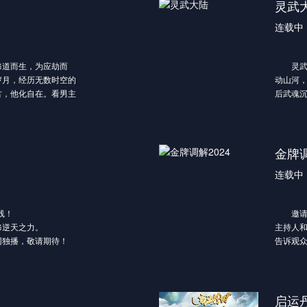
步的揭
灵武
展现在
连载中
界的生
道而生，为应劫而
灵武大
岁月，经历无数时空的
动山河
古，他化自在。看男主
后武魂
尽传说。
冷眼。
帝布置
质，同
指，从
金牌调
鼎灵武
连载中
线！
邀请一
逆天之力。
主持人
独播，敬请期待！
告诉观
件和综
大力体
上的社
启运