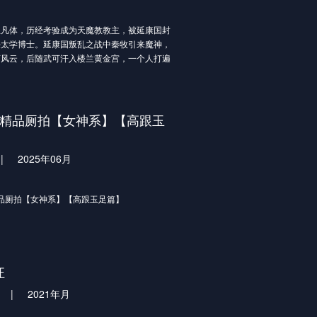
生凡体，历经考验成为天魔教教主，被延康国封
任太学博士。延康国叛乱之战中秦牧引来魔神，
荡风云，后随武可汗入楼兰黄金宫，一个人打遍
手。他返回延康,助国师平叛、造射日神炮，后
传承成为新一代人皇。机缘巧合下秦牧得知自己
借助道门小玉京等人帮助，开启道法神通改革的
拍]精品厕拍【女神系】【高跟玉
】
|
2025年06月
精品厕拍【女神系】【高跟玉足篇】
汪
|
2021年月