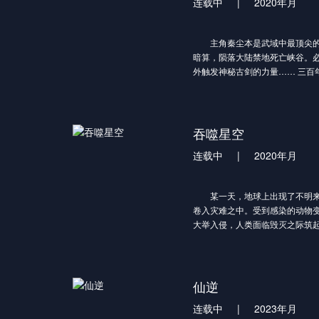
连载中
|
2020年月
主角秦尘本是武域中最顶尖的
暗算，陨落大陆禁地死亡峡谷。
外触发神秘古剑的力量…… 三百
地，一位同名少年意外继承了秦
军神定武王的爱孙，却因生父来
武王府中受尽冷遇，相依为命。 
话，也为了守护自己所爱的一切
吞噬星空
护天下五国的大任，再度踏上武
连载中
|
2020年月
某一天，地球上出现了不明来
卷入灾难之中。受到感染的动物
大举入侵，人类面临毁灭之际筑
作为人类最后的堡垒。人类在这
被称为“大涅槃时期”。在极端的
能也在逐渐地进步发展，尚武之
质相比以前有了质的飞越。而这
仙逆
为“武者”。 18岁的罗峰也梦想
连载中
|
2023年月
的他即将高考，正面临着人生十