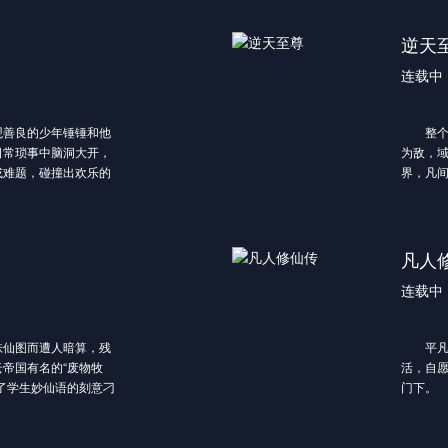
逆天
连载中
观善良的少年锤锤和他
整个宇
日常琐事中脑洞大开，
为敌，
或难题，碰撞出欢乐的
界，凡间
同时，传递满满正能
不胜数
统领九
最终化
为神，
凡人
在遥远
连载中
有鸿蒙
天仙界。
多，为
仙图而遭人暗算，残
平凡少
帝国有名的“废物牧
活，自
了学生妙仙语的刻意刁
门下。
的陷阱，并举一反三的
墨大夫
的炼丹大师莫问赏识不
对他非
秦家小姐秦梦瑶结亲的
才发现