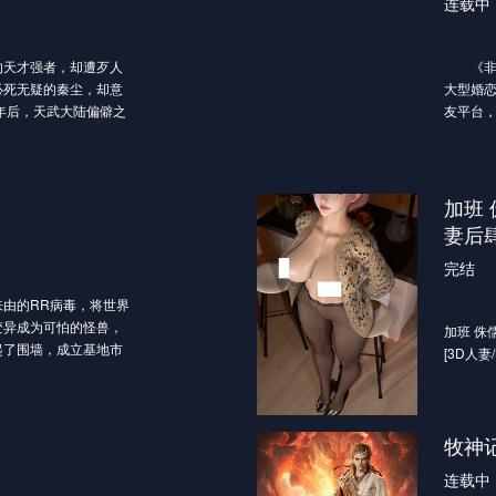
连载中
天才强者，却遭歹人
《非诚
必死无疑的秦尘，却意
大型婚
年后，天武大陆偏僻之
友平台
尘的意志。作为大齐国
众和网
历成迷，母子二人在定
传统的
为了重写望日的强者神
中有24
，秦尘毅然决然扛起维
的去留，
加班
道之路。
选”、“
妻后肆
完结
由的RR病毒，将世界
变异成为可怕的怪兽，
加班 侏
起了围墙，成立基地市
[3D人妻/
一段时间经历的磨难，
生存环境下，人类的体
风兴起，人类的身体素
其中的佼佼者，被称
牧神
着成为其中的一员。此时
连载中
字路口的抉择，却不料