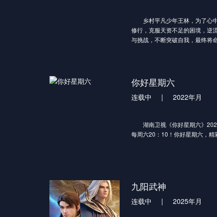
怪兽的一次袭击影响了他的人生
胁之下，市内居民面临危险，军
乡村平凡少年王林，为了心中
名武者挺身而出，保卫了基地市
修行，克服天资不足的困境，逆
强大所感染，暗自立下成为武者
与挑战，不断突破自我，最终将
心。这是一切的开始，罗峰武者
自己手中！
他传奇人生的序幕。 罗峰立志成
坦，他首先要面对的便是外部环
响。罗峰家庭条件不佳，生活拮
你好星期六
多帮助，只能依靠自己的努力。
砺下，罗峰不断发掘自身潜能，
连载中
|
2022年月
价值的认可。不仅如此，罗峰不
担，还为了守护人类家园、为了
展，与其他正义的武者们一起，
湖南卫视《你好星期六》2022
末日绝境之下，罗峰与其他武者
每周六20：10！你好星期六，精
守护人类世界？
九阳武神
连载中
|
2025年月