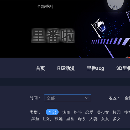
全部番剧
里番啦
首页
R级动漫
里番acg
3D里
时间：
地区：
全
全部
类型：
全部
热血
格斗
恋爱
美少女
校园
搞
黑丝
巨乳
扶她
里番
母系
人妻
女女
多女