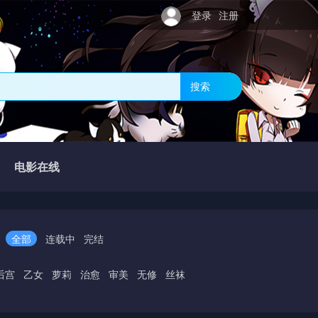
登录
注册
搜索
电影在线
全部
连载中
完结
后宫
乙女
萝莉
治愈
审美
无修
丝袜