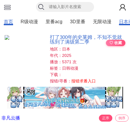
首页
R级动漫
里番acg
3D里番
无限动漫
日本
打了300年的史莱姆，不知不觉就
练到了满级第二季
♡ 收藏
地区：日本
年代：2025
播放：5371 次
标签：日韩动漫
下载：
报错/寻番：
报错求番入口
非凡云播
正序
倒序