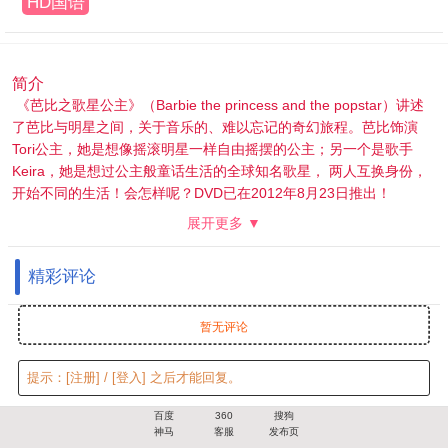
HD国语
简介
《芭比之歌星公主》（Barbie the princess and the popstar）讲述
了芭比与明星之间，关于音乐的、难以忘记的奇幻旅程。芭比饰演
Tori公主，她是想像摇滚明星一样自由摇摆的公主；另一个是歌手
Keira，她是想过公主般童话生活的全球知名歌星， 两人互换身份，
开始不同的生活！会怎样呢？DVD已在2012年8月23日推出！
展开更多 ▼
精彩评论
暂无评论
提示：
[注册]
/
[登入]
之后才能回复。
百度
360
搜狗
神马
客服
发布页