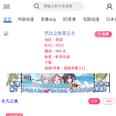
首页
R级动漫
里番acg
3D里番
无限动漫
日本
芭比之歌星公主
♡ 收藏
地区：美国
年代：2012
播放：444 次
标签：欧美动漫
下载：
报错/寻番：
报错求番入口
非凡云播
正序
倒序