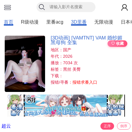
首页
R级动漫
里番acg
3D里番
无限动漫
日本
[3D动画] [VAMTNT] VAM 婚纱媚
黑母狗 全集
♡ 收藏
地区：国产
年代：2026
播放：7034 次
标签：黑丝 美臀
下载：
报错/寻番：
报错求番入口
超云
正序
倒序