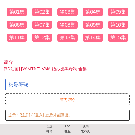
第01集
第02集
第03集
第04集
第05集
第06集
第07集
第08集
第09集
第10集
第11集
第12集
第13集
第14集
第15集
简介
[3D动画] [VAMTNT] VAM 婚纱媚黑母狗 全集
精彩评论
暂无评论
提示：
[注册]
/
[登入]
之后才能回复。
百度
360
搜狗
神马
客服
发布页