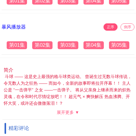
第01集
第02集
第03集
第04集
第05集
暴风播放器
正序
倒序
第01集
第02集
第03集
第04集
第05集
简介
斗球 —— 这是史上最强的格斗球类运动。 曾诞生过无数斗球传说，
令无数人为之狂热 —— 而如今，全新的故事即将拉开序幕！！ 主人
公是 “一击弹平” 之女 ——一击弹子。 将从父亲身上继承而来的炽热
灵魂，在令和时代尽情绽放吧！！ 超元气 × 爽快解压 热血沸腾、开
怀大笑，或许还会微微落泪！？
展开更多 ▼
精彩评论