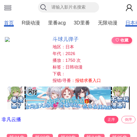
首页
R级动漫
里番acg
3D里番
无限动漫
日本
斗球儿弹子
♡ 收藏
地区：日本
年代：2026
播放：1750 次
标签：日韩动漫
下载：
报错/寻番：
报错求番入口
非凡云播
正序
倒序