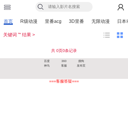
首页
R级动漫
里番acg
3D里番
无限动漫
日本
关键词 ”“ 结果 >
共
0
页
0
条记录
百度
360
搜狗
神马
客服
发布页
===客服答疑===