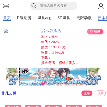
首页
R级动漫
里番acg
3D里番
无限动漫
日本
启示录酒店
♡ 收藏
地区：日本
年代：2025
播放：19799 次
标签：日韩动漫
下载：
报错/寻番：
报错求番入口
非凡云播
正序
倒序