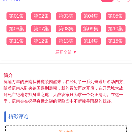
第01集
第02集
第03集
第04集
第05集
第06集
第07集
第08集
第09集
第10集
第11集
第12集
第13集
第14集
第15集
展开全部 ▼
简介
沉睡万年的辰南从神魔陵园醒来，在经历了一系列奇遇后名动四方。
随着辰南来到央锦国遇到晨曦，新的冒险再次开启，在开元城大战、
到死亡绝地寻找身世之谜、大战凌家只为求一个公正清明。在这一
季，辰南会在探寻身世之谜的冒险当中不断搜寻雨馨的踪迹。
精彩评论
暂无评论