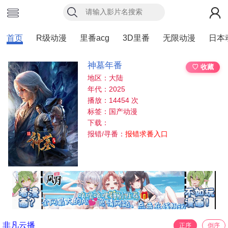
首页
R级动漫
里番acg
3D里番
无限动漫
日本
神墓年番
♡ 收藏
地区：大陆
年代：2025
播放：14454 次
标签：国产动漫
下载：
报错/寻番：
报错求番入口
非凡云播
正序
倒序