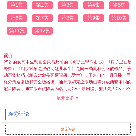
第1集
第2集
第3集
第4集
第5集
第6集
第7集
第8集
第9集
第10集
第11集
第12集
简介
25岁的女高中生动画全集与此前的《秃驴走肾不走心》《裙子里面是
野兽》《相亲对象是强硬问题儿学生》是同一档期和套路的作品。该
动画将接档《相亲对象是强硬问题儿学生》，于2018年1月开播，同
样分为通常版和完全版播出。通常版和完全版动画将分成两套不同的
配音阵容，通常版声优阵容为名鸟花CV：原田瞳、蟹江亮人CV：泽
城千春、相田直之CV：高冢智人；完全版声优阵容为名鸟花CV：和
展开更多 ▼
央桐香、蟹江亮人CV：森下京平、相田直之CV：古河彻人。25岁的
女高中生动画故事讲述了25岁的女主人公代替逃学的表妹上高中，并
精彩评论
在高中遇到了现在当上老师的原男同学的故事。
暂无评论