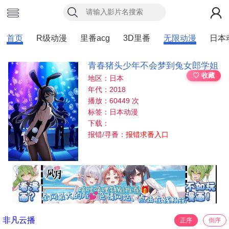
首页
R级动漫
里番acg
3D里番
无限动漫
日本
青春猪头少年不会梦到兔女郎学姐
♡ 收藏
地区：日本
年代：2018
播放：60449 次
标签：日本动漫
下载：
报错/寻番：
报错求番入口
非凡云播
正序
倒序