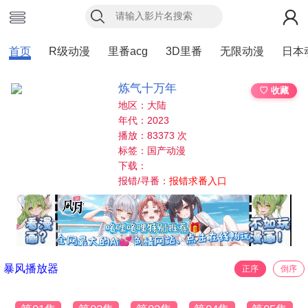
首页
R级动漫
里番acg
3D里番
无限动漫
日本
炼气十万年
♡ 收藏
地区：大陆
年代：2023
播放：83373 次
标签：国产动漫
下载：
报错/寻番：
报错求番入口
暴风播放器
正序
倒序