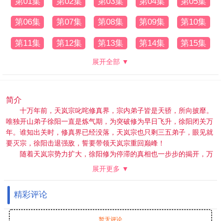
第01集
第02集
第03集
第04集
第05集
第06集
第07集
第08集
第09集
第10集
第11集
第12集
第13集
第14集
第15集
展开全部 ▼
简介
十万年前，天岚宗叱咤修真界，宗内弟子皆是天骄，所向披靡。
唯独开山弟子徐阳一直是炼气期，为突破修为早日飞升，徐阳闭关万
年。谁知出关时，修真界已经没落，天岚宗也只剩三五弟子，眼见就
要灭宗，徐阳击退强敌，誓要带领天岚宗重回巅峰！
随着天岚宗势力扩大，徐阳修为停滞的真相也一步步的揭开，万
年间，一个贯穿人、魔、仙三界的隐秘也展现在众人面前！究竟是一
展开更多 ▼
念成神，还是一念成魔？世界的生死就在徐阳的股掌之间！
精彩评论
暂无评论