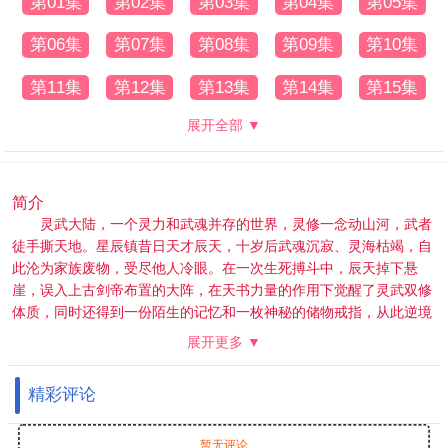
第01集
第02集
第03集
第04集
第05集
第06集
第07集
第08集
第09集
第10集
第11集
第12集
第13集
第14集
第15集
展开全部 ▼
简介
灵武大陆，一个灵力和武魂并存的世界，灵修一念动山河，武者
徒手撕天地。星辰镇昔日天才辰天，十岁后武魂沉寂、灵海枯竭，自
此沦为家族废物，受尽他人冷眼。在一次生死搏斗中，辰天掉下悬
崖，误入上古剑帝布置的大阵，在天书力量的作用下觉醒了灵武双修
体质，同时还得到一份陌生的记忆和一枚神秘的储物戒指，从此逆境
崛起，破天道掌轮回，终渡帝劫桎梏，问鼎灵武大陆！
展开更多 ▼
精彩评论
暂无评论