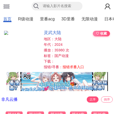
首页
R级动漫
里番acg
3D里番
无限动漫
日本
灵武大陆
♡ 收藏
地区：大陆
年代：2024
播放：35980 次
标签：国产动漫
下载：
报错/寻番：
报错求番入口
非凡云播
正序
倒序