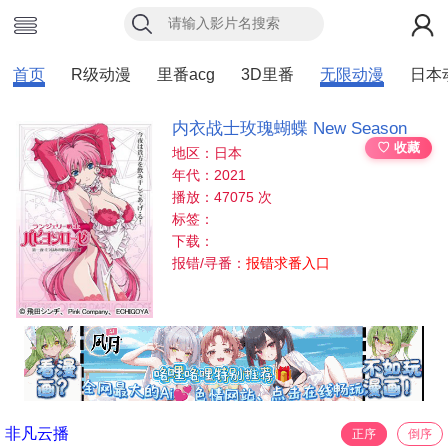
首页
R级动漫
里番acg
3D里番
无限动漫
日本
内衣战士玫瑰蝴蝶 New Season
♡ 收藏
地区：日本
年代：2021
播放：47075 次
标签：
下载：
报错/寻番：
报错求番入口
非凡云播
正序
倒序