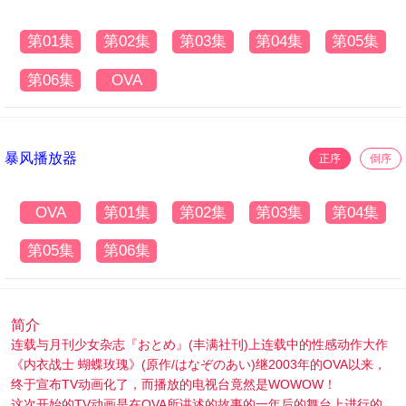
第01集
第02集
第03集
第04集
第05集
第06集
OVA
暴风播放器
正序
倒序
OVA
第01集
第02集
第03集
第04集
第05集
第06集
简介
连载与月刊少女杂志『おとめ』(丰满社刊)上连载中的性感动作大作
《内衣战士 蝴蝶玫瑰》(原作/はなぞのあい)继2003年的OVA以来，
终于宣布TV动画化了，而播放的电视台竟然是WOWOW！
这次开始的TV动画是在OVA所讲述的故事的一年后的舞台上进行的，