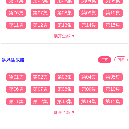
第01集
第02集
第03集
第04集
第05集
第06集
第07集
第08集
第09集
第10集
第11集
第12集
第13集
第14集
第15集
展开全部 ▼
暴风播放器
正序
倒序
第01集
第02集
第03集
第04集
第05集
第06集
第07集
第08集
第09集
第10集
第11集
第12集
第13集
第14集
第15集
展开全部 ▼