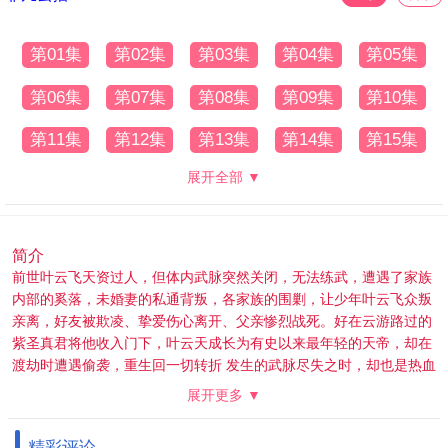
第01集
第02集
第03集
第04集
第05集
第06集
第07集
第08集
第09集
第10集
第11集
第12集
第13集
第14集
第15集
展开全部 ▼
简介
前世叶云飞天资过人，但体内武脉突然关闭，无法练武，遭遇了家族
内部的奚落，未婚妻的私通背叛，各家族的围剿，让少年叶云飞众叛
亲离，好友被欺凌、挚爱伤心离开、父亲惨烈战死。好在云游路过的
紫圣真君将他收入门下，叶云天成长为有史以来最年轻的天帝，却在
渡劫时遭遇偷袭，重生回一切转折 发生的武脉尽失之时，却也是热血
少年时代。 再次遇
展开更多 ▼
到旧日的亲人、好友、恋人，面对熟悉的一切，一代天帝叶云飞选择
重新开始。体内尚存一缕天帝之魂，让前生记忆得以完好保存。内有
精彩评论