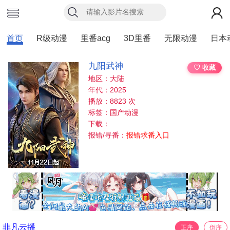
首页
R级动漫
里番acg
3D里番
无限动漫
日本
九阳武神
♡ 收藏
地区：大陆
年代：2025
播放：8823 次
标签：国产动漫
下载：
报错/寻番：
报错求番入口
非凡云播
正序
倒序