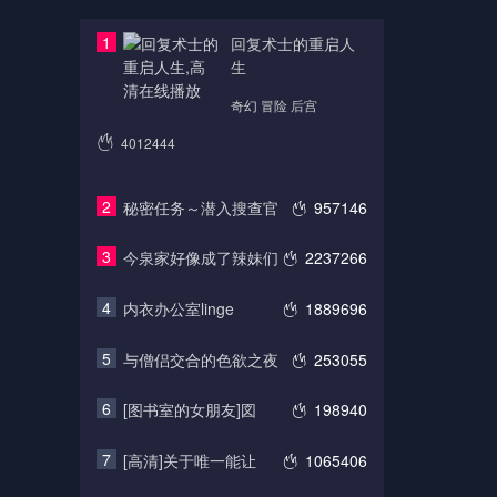
1
回复术士的重启人
生
奇幻 冒险 后宫
4012444
2
秘密任务～潜入搜查官
957146
3
今泉家好像成了辣妹们
2237266
4
内衣办公室linge
1889696
5
与僧侣交合的色欲之夜
253055
6
[图书室的女朋友]図
198940
7
[高清]关于唯一能让
1065406