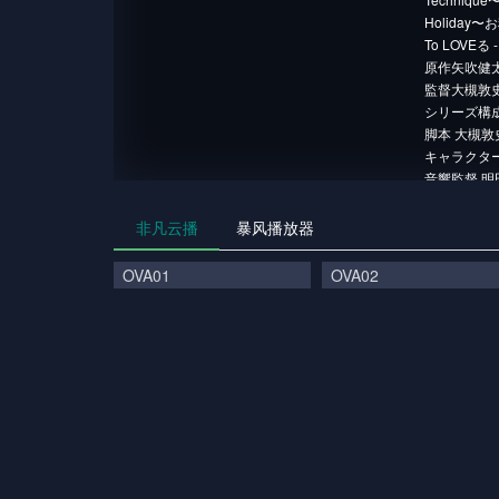
Holiday〜
To LOVEる 
原作矢吹健太
監督大槻敦
シリーズ構成
脚本 大槻敦
キャラクター
音響監督 明
音楽渡辺剛
アニメーション
非凡云播
暴风播放器
製作 とらぶる
追
OVA01
OVA02