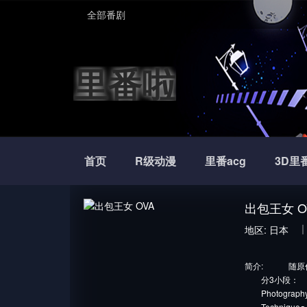
全部番剧
里番啦
首页
R级动漫
里番acg
3D里
出包王女 O
地区:
日本
简介:
随原作漫
分3小段：
Photograp
Techniqu