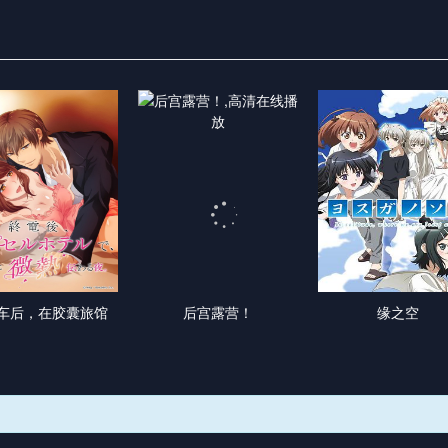
车后，在胶囊旅馆
后宫露营！
缘之空