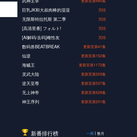
武神主宰
更新至第680集
巨乳JK和大叔肉棒的湿湿
完结
无限斯特拉托斯 第二季
完结
[高清里番] フォルト!
完结
[AI解码/去码]雌性友
完结
数码兽BEATBREAK
更新至第41集
仙逆
更新至第152集
海贼王
更新至第1172集
灵武大陆
更新至第203集
逆天至尊
更新至第537集
无上神帝
更新至第628集
神王序列
更新至第201集
新番排行榜
一周
整月