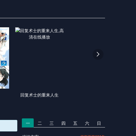

回复术士的重来人生
一
二
三
四
五
六
日