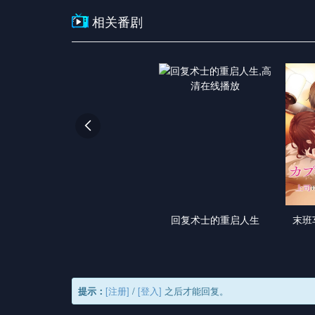
相关番剧

回复术士的重启人生
末班
提示：
[注册]
/
[登入]
之后才能回复。