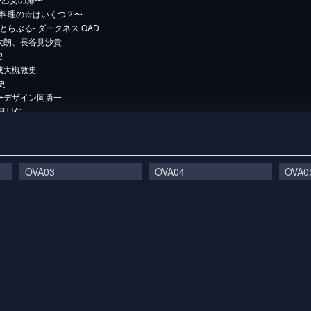
お料理の☆はいくつ？〜
-とらぶる- ダークネス OAD
朗、長谷見沙貴
史
大槻敦史
史
デザイン岡勇一
田川仁
制作XEBEC
ダークネス製作委員会
番
人气
62989
OVA03
OVA04
OVA0