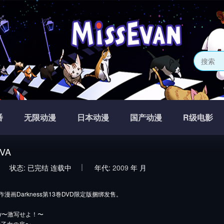
番
无限动漫
日本动漫
国产动漫
R级电影
VA
状态:
已完结
连载中
年代:
2009
年
月
画Darkness第13巻DVD限定版捆绑发售。
hy〜激写せよ！〜
e〜乙女の扉〜