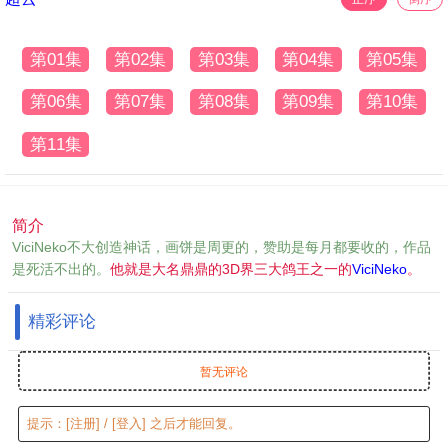
第01集
第02集
第03集
第04集
第05集
第06集
第07集
第08集
第09集
第10集
第11集
简介
ViciNeko不大创造神话，画饼是周更的，赞助是每月都要收的，作品
是死活不出的。
他就是大名鼎鼎的3D界三大鸽王之一的
ViciNeko
。
精彩评论
暂无评论
提示：
[注册]
/
[登入]
之后才能回复。