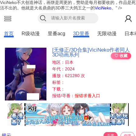
ViciNeko不大创造神话，画饼是周更的，赞助是每月都要收的，作品是死
活不出的。他就是大名鼎鼎的3D界三大鸽王之一的
ViciNeko
。" />
首页
R级动漫
里番acg
3D里番
无限动漫
日本
[无修正/3D合集]ViciNeko作者同人
3D动画系列
♡ 收藏
地区：日本
年代：2024
播放：621280 次
标签：
下载：
报错/寻番：
报错求番入口
超云
正序
倒序