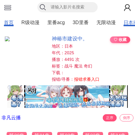
首页
R级动漫
里番acg
3D里番
无限动漫
日本
神椿市建设中。
♡ 收藏
地区：日本
年代：2025
播放：4491 次
标签：战斗 魔法 奇幻
下载：
报错/寻番：
报错求番入口
非凡云播
正序
倒序