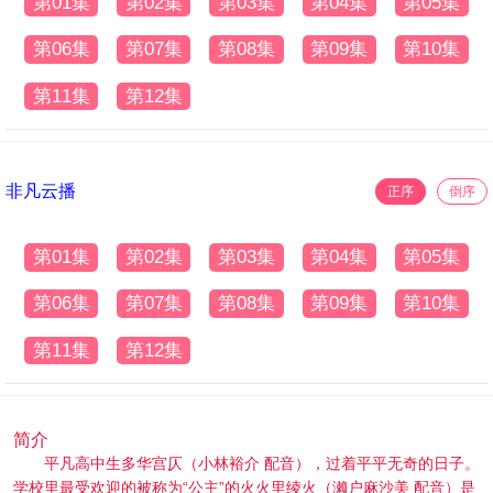
第01集
第02集
第03集
第04集
第05集
第06集
第07集
第08集
第09集
第10集
第11集
第12集
非凡云播
正序
倒序
第01集
第02集
第03集
第04集
第05集
第06集
第07集
第08集
第09集
第10集
第11集
第12集
简介
平凡高中生多华宫仄（小林裕介 配音），过着平平无奇的日子。
学校里最受欢迎的被称为“公主”的火火里绫火（濑户麻沙美 配音）是