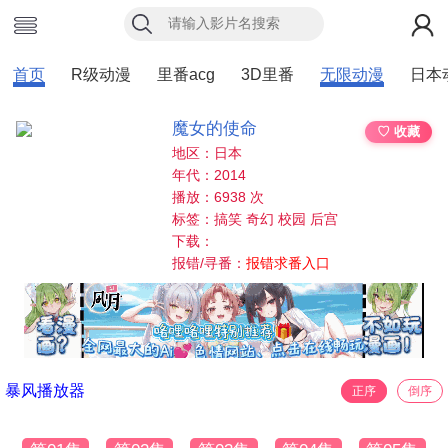
首页
R级动漫
里番acg
3D里番
无限动漫
日本
魔女的使命
♡ 收藏
地区：日本
年代：2014
播放：6938 次
标签：搞笑 奇幻 校园 后宫
下载：
报错/寻番：
报错求番入口
暴风播放器
正序
倒序