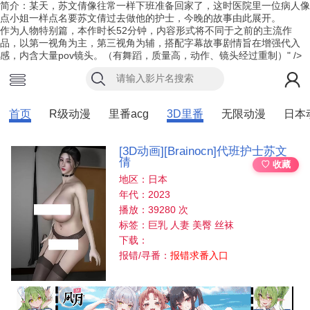
简介
：某天，苏文倩像往常一样下班准备回家了，这时医院里一位病人像
点小姐一样点名要苏文倩过去做他的护士，今晚的故事由此展开。
作为人物特别篇，本作时长52分钟，内容形式将不同于之前的主流作
品，以第一视角为主，第三视角为辅，搭配字幕故事剧情旨在增强代入
感，内含大量pov镜头。（有舞蹈，质量高，动作、镜头经过重制）
" />
首页
R级动漫
里番acg
3D里番
无限动漫
日本
[3D动画][Brainocn]代班护士苏文
倩
♡ 收藏
地区：日本
年代：2023
播放：39280 次
标签：巨乳 人妻 美臀 丝袜
下载：
报错/寻番：
报错求番入口