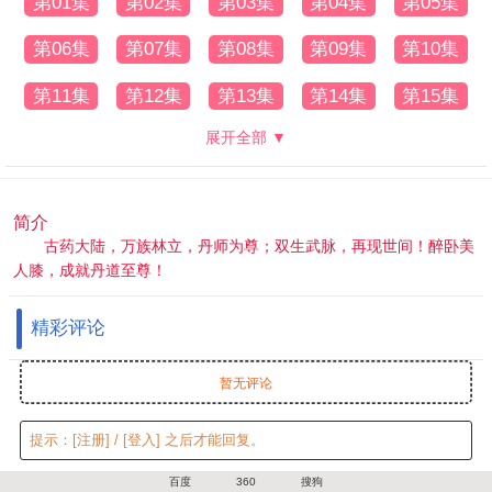
第01集
第02集
第03集
第04集
第05集
第06集
第07集
第08集
第09集
第10集
第11集
第12集
第13集
第14集
第15集
展开全部 ▼
简介
古药大陆，万族林立，丹师为尊；双生武脉，再现世间！醉卧美
人膝，成就丹道至尊！
精彩评论
暂无评论
提示：
[注册]
/
[登入]
之后才能回复。
百度
360
搜狗