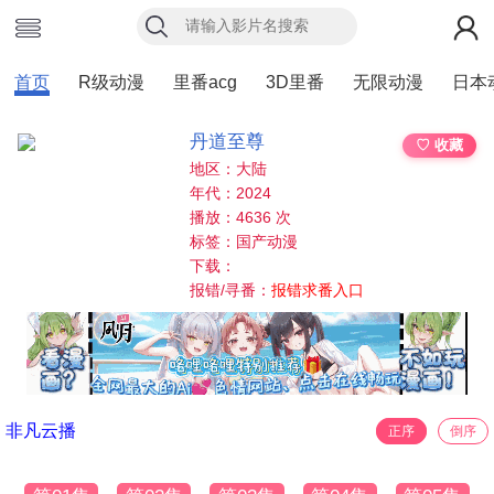
首页
R级动漫
里番acg
3D里番
无限动漫
日本
丹道至尊
♡ 收藏
地区：大陆
年代：2024
播放：4636 次
标签：国产动漫
下载：
报错/寻番：
报错求番入口
非凡云播
正序
倒序