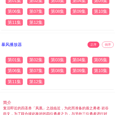
第01集
第02集
第03集
第04集
第05集
第06集
第07集
第08集
第09集
第10集
第11集
第12集
暴风播放器
正序
倒序
第01集
第02集
第03集
第04集
第05集
第06集
第07集
第08集
第09集
第10集
第11集
第12集
简介
复活即近的四圣兽「凤凰」之战临近，为此而准备的盾之勇者·岩谷
尚文，为了联合彼此敌对的四位勇者之力，与另外三位勇者进行对