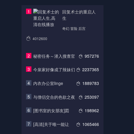
1
回复术士的重启人
生
奇幻 冒险 后宫
4012600
2
秘密任务～潜入搜查官
957276
3
今泉家好像成了辣妹们
2237365
4
内衣办公室linge
1889783
5
与僧侣交合的色欲之夜
253097
6
[图书室的女朋友]図
198962
7
[高清]关于唯一能让
1065466