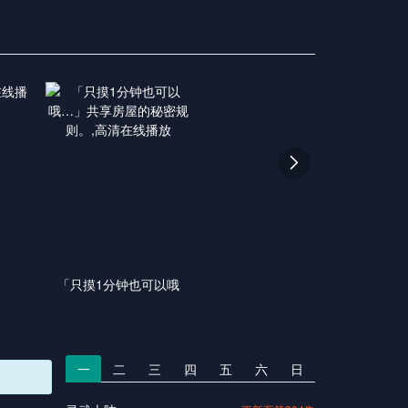

「只摸1分钟也可以哦
一
二
三
四
五
六
日