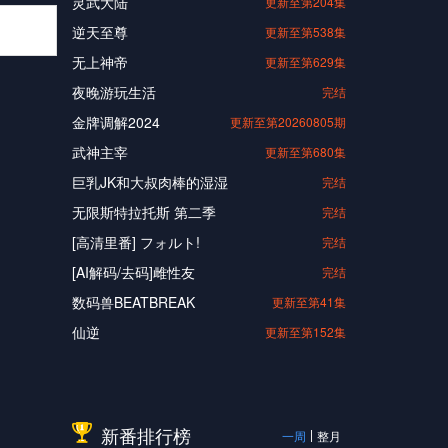
灵武大陆
更新至第204集
逆天至尊
更新至第538集
无上神帝
更新至第629集
夜晚游玩生活
完结
金牌调解2024
更新至第20260805期
武神主宰
更新至第680集
巨乳JK和大叔肉棒的湿湿
完结
无限斯特拉托斯 第二季
完结
[高清里番] フォルト!
完结
[AI解码/去码]雌性友
完结
数码兽BEATBREAK
更新至第41集
仙逆
更新至第152集
新番排行榜
一周
整月