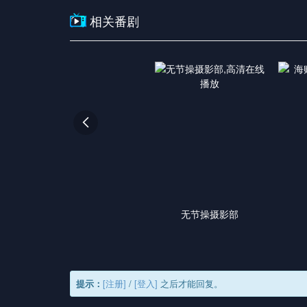
相关番剧

无节操摄影部
提示：
[注册]
/
[登入]
之后才能回复。