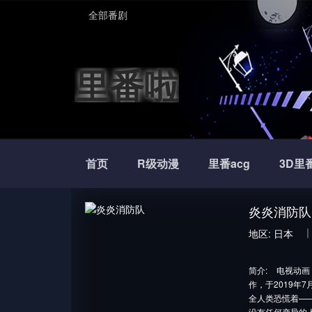
全部番剧
里番啦
首页
R级动漫
里番acg
3D里
炎炎消防队
地区:
日本
简介:
电视动画《
作，于2019年7
全人类恐慌着—
没有任何变异的人