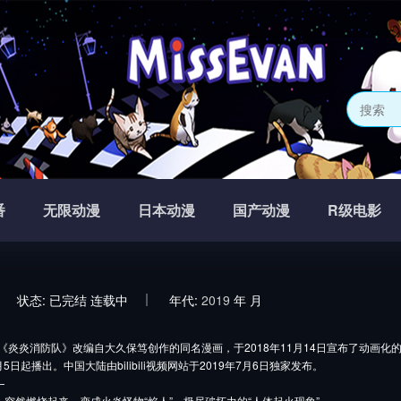
番
无限动漫
日本动漫
国产动漫
R级电影
状态:
已完结
连载中
年代:
2019
年
月
炎炎消防队》改编自大久保笃创作的同名漫画，于2018年11月14日宣布了动画化的消息。动
月5日起播出。中国大陆由bilibili视频网站于2019年7月6日独家发布。
—
突然燃烧起来，变成火炎怪物“焰人”、极尽破坏力的“人体起火现象”。