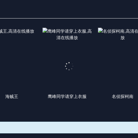
海贼王
鹰峰同学请穿上衣服
名侦探柯南