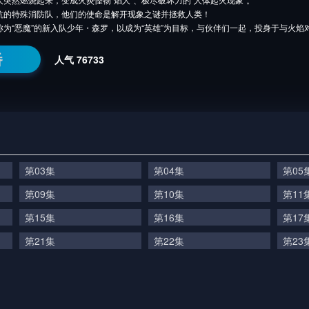
抗的特殊消防队，他们的使命是解开现象之谜并拯救人类！
称为“恶魔”的新入队少年・森罗，以成为“英雄”为目标，与伙伴们一起，投身于与火焰
番
人气
76733
第03集
第04集
第05
第09集
第10集
第11
第15集
第16集
第17
第21集
第22集
第23