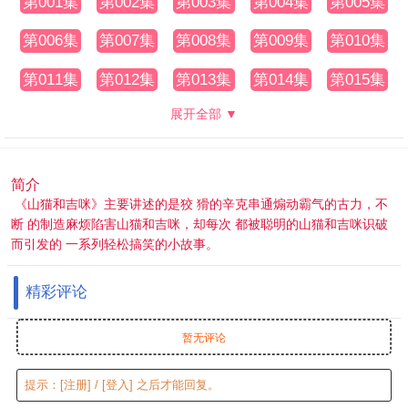
第001集
第002集
第003集
第004集
第005集
第006集
第007集
第008集
第009集
第010集
第011集
第012集
第013集
第014集
第015集
展开全部 ▼
简介
《山猫和吉咪》主要讲述的是狡 猾的辛克串通煽动霸气的古力，不
断 的制造麻烦陷害山猫和吉咪，却每次 都被聪明的山猫和吉咪识破
而引发的 一系列轻松搞笑的小故事。
精彩评论
暂无评论
提示：
[注册]
/
[登入]
之后才能回复。