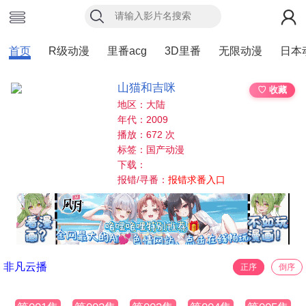
首页
R级动漫
里番acg
3D里番
无限动漫
日本
山猫和吉咪
♡ 收藏
地区：大陆
年代：2009
播放：672 次
标签：国产动漫
下载：
报错/寻番：
报错求番入口
非凡云播
正序
倒序