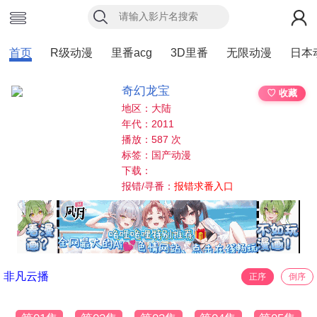
首页
R级动漫
里番acg
3D里番
无限动漫
日本
奇幻龙宝
♡ 收藏
地区：大陆
年代：2011
播放：587 次
标签：国产动漫
下载：
报错/寻番：
报错求番入口
非凡云播
正序
倒序