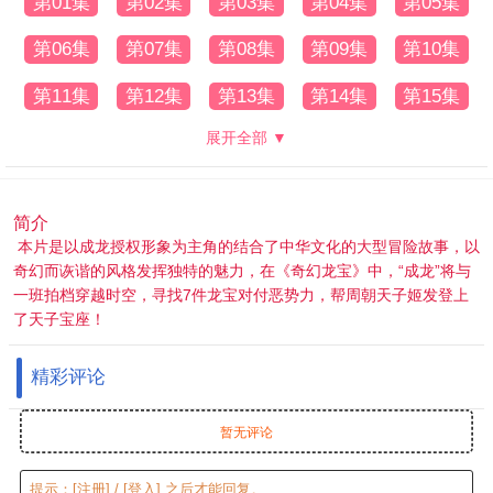
第01集
第02集
第03集
第04集
第05集
第06集
第07集
第08集
第09集
第10集
第11集
第12集
第13集
第14集
第15集
展开全部 ▼
简介
本片是以成龙授权形象为主角的结合了中华文化的大型冒险故事，以
奇幻而诙谐的风格发挥独特的魅力，在《奇幻龙宝》中，“成龙”将与
一班拍档穿越时空，寻找7件龙宝对付恶势力，帮周朝天子姬发登上
了天子宝座！
精彩评论
暂无评论
提示：
[注册]
/
[登入]
之后才能回复。