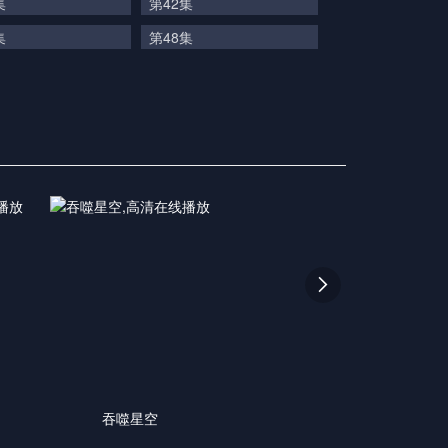
集
第42集
集
第48集

吞噬星空