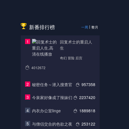
新番排行榜
一周
整月
1
回复术士的重启人
生
奇幻 冒险 后宫
4012672
2
秘密任务～潜入搜查官
957358
3
今泉家好像成了辣妹们
2237420
4
内衣办公室linge
1889818
5
与僧侣交合的色欲之夜
253122