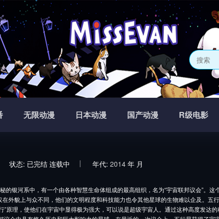
番
无限动漫
日本动漫
国产动漫
R级电影
状态:
已完结
连载中
年代:
2014
年
月
秘的银河系中，有一个由各种智慧生命体组成的最高组织，名为“宇宙联邦议会”。这
仅在外貌上与众不同，他们的文明程度和科技能力也令其他星球的生物难以企及。五
五行”原理，使他们在宇宙中显得极为强大，可以说是超级宇宙人。通过这种高度发达
联邦议会中具有悠久历史和巨大影响力的星球，在最近的一次议会上，五行星获得了宇