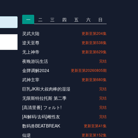
一
二
三
四
五
六
日
灵武大陆
更新至第204集
逆天至尊
更新至第538集
无上神帝
更新至第629集
夜晚游玩生活
完结
金牌调解2024
更新至第20260805期
武神主宰
更新至第680集
巨乳JK和大叔肉棒的湿湿
完结
无限斯特拉托斯 第二季
完结
[高清里番] フォルト!
完结
[AI解码/去码]雌性友
完结
数码兽BEATBREAK
更新至第41集
仙逆
更新至第152集