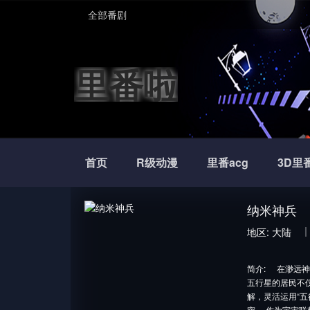
全部番剧
里番啦
首页
R级动漫
里番acg
3D里
纳米神兵
地区:
大陆
简介:
在渺远神
五行星的居民不
解，灵活运用“
密。 作为宇宙