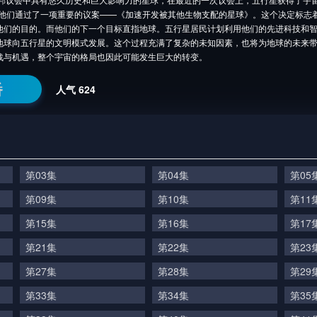
。他们通过了一项重要的议案——《加速开发被其他生物支配的星球》。这个决定标志
他们的目的。而他们的下一个目标直指地球。五行星居民计划利用他们的先进科技和
地球向五行星的文明模式发展。这个过程充满了复杂的未知因素，也将为地球的未来
战与机遇，整个宇宙的格局也因此可能发生巨大的转变。
番
人气
624
第03集
第04集
第05
第09集
第10集
第11
第15集
第16集
第17
第21集
第22集
第23
第27集
第28集
第29
第33集
第34集
第35