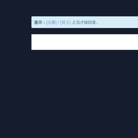
提示：
[注册]
/
[登入]
之后才能回复。
最新评论