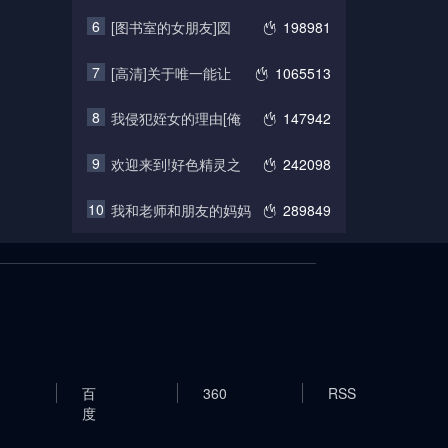
6
[图书室的女朋友]図
198981
7
[高清]关于唯一能让
1065513
8
我侵犯姪女的理由[俺
147942
9
欢迎来到!好色精灵之
242098
10
我和老师和朋友的妈妈
289849
百
360
RSS
度