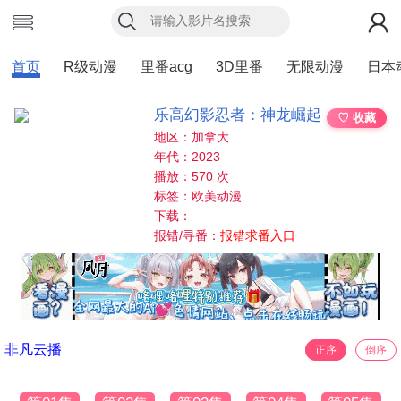
首页
R级动漫
里番acg
3D里番
无限动漫
日本
乐高幻影忍者：神龙崛起
♡ 收藏
地区：加拿大
年代：2023
播放：570 次
标签：欧美动漫
下载：
报错/寻番：
报错求番入口
非凡云播
正序
倒序