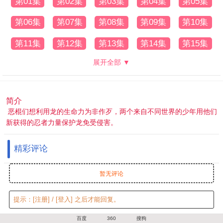
第01集
第02集
第03集
第04集
第05集
第06集
第07集
第08集
第09集
第10集
第11集
第12集
第13集
第14集
第15集
展开全部 ▼
简介
恶棍们想利用龙的生命力为非作歹，两个来自不同世界的少年用他们
新获得的忍者力量保护龙免受侵害。
精彩评论
暂无评论
提示：
[注册]
/
[登入]
之后才能回复。
百度
360
搜狗