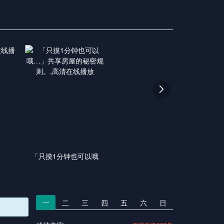

「只摸1分钟也可以哦
一
二
三
四
五
六
日