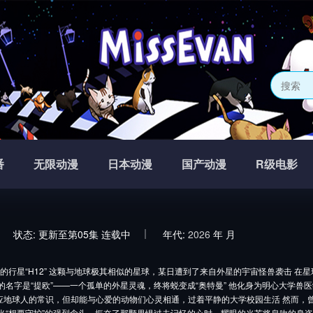
番
无限动漫
日本动漫
国产动漫
R级电影
状态:
更新至第05集
连载中
年代:
2026
年
月
的行星“H12” 这颗与地球极其相似的星球，某日遭到了来自外星的宇宙怪兽袭击 在
的名字是“提欧”——一个孤单的外星灵魂，终将蜕变成“奥特曼” 他化身为明心大学兽
应地球人的常识，但却能与心爱的动物们心灵相通，过着平静的大学校园生活 然而，
 当“想要守护”的强烈念头，振奋了那颗畏惧过去记忆的心时，耀眼的光芒将息吹的身