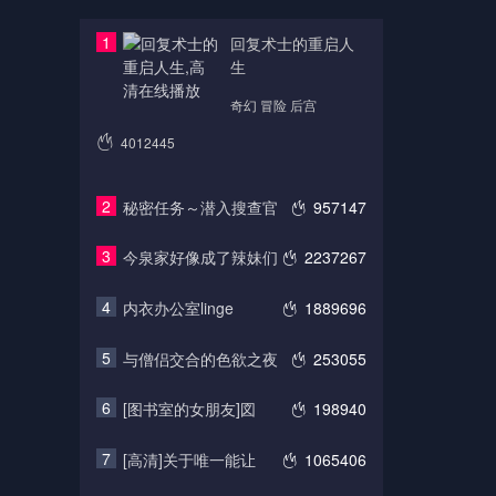
1
回复术士的重启人
生
奇幻 冒险 后宫
4012445
2
秘密任务～潜入搜查官
957147
3
今泉家好像成了辣妹们
2237267
4
内衣办公室linge
1889696
5
与僧侣交合的色欲之夜
253055
6
[图书室的女朋友]図
198940
7
[高清]关于唯一能让
1065406