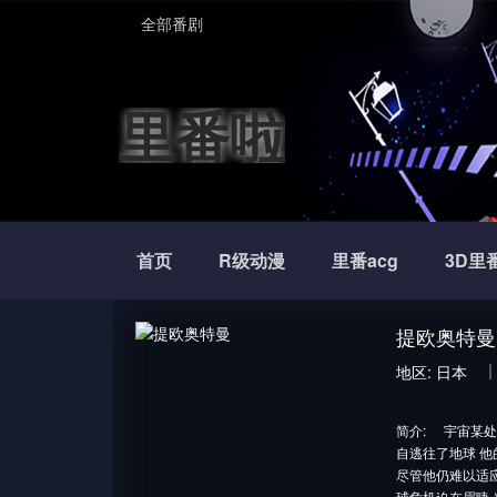
全部番剧
里番啦
首页
R级动漫
里番acg
3D里
提欧奥特曼
地区:
日本
简介:
宇宙某处
自逃往了地球 他
尽管他仍难以适
球危机迫在眉睫