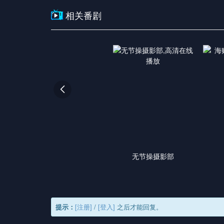
相关番剧

无节操摄影部
提示：
[注册]
/
[登入]
之后才能回复。