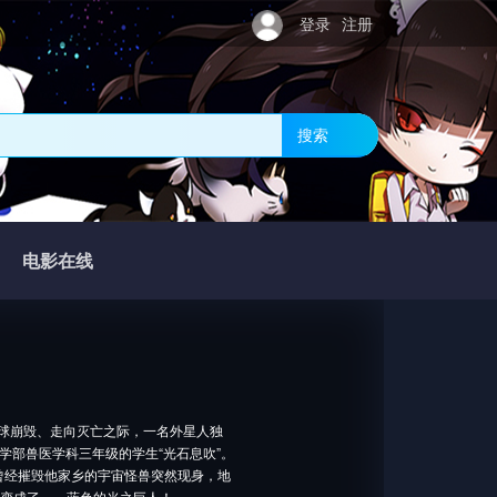
登录
注册
搜索
电影在线
星球崩毁、走向灭亡之际，一名外星人独
医学部兽医学科三年级的学生“光石息吹”。
曾经摧毁他家乡的宇宙怪兽突然现身，地
姿变成了——蓝色的光之巨人！