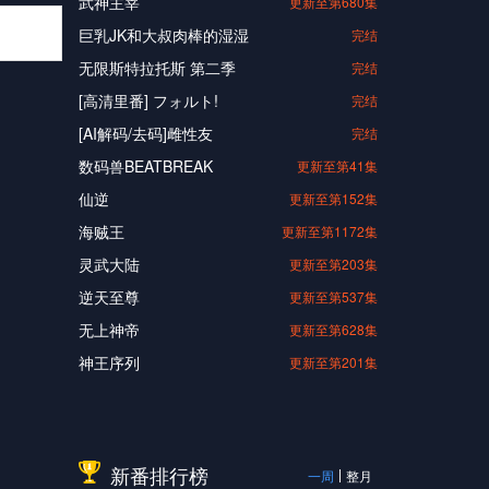
武神主宰
更新至第680集
巨乳JK和大叔肉棒的湿湿
完结
无限斯特拉托斯 第二季
完结
[高清里番] フォルト!
完结
[AI解码/去码]雌性友
完结
数码兽BEATBREAK
更新至第41集
仙逆
更新至第152集
海贼王
更新至第1172集
灵武大陆
更新至第203集
逆天至尊
更新至第537集
无上神帝
更新至第628集
神王序列
更新至第201集
新番排行榜
一周
整月