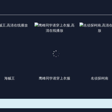
海贼王
鹰峰同学请穿上衣服
名侦探柯南