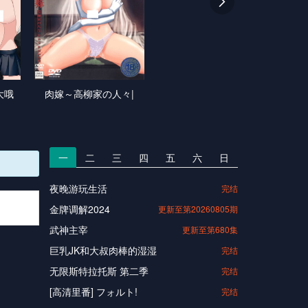

大哦
肉嫁～高柳家の人々|
一
二
三
四
五
六
日
夜晚游玩生活
完结
金牌调解2024
更新至第20260805期
武神主宰
更新至第680集
巨乳JK和大叔肉棒的湿湿
完结
无限斯特拉托斯 第二季
完结
[高清里番] フォルト!
完结