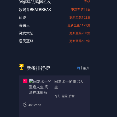
[AI解码/去码]雌性友
完结
数码兽BEATBREAK
更新至第41集
仙逆
更新至第152集
海贼王
更新至第1172集
灵武大陆
更新至第203集
逆天至尊
更新至第537集
新番排行榜
一周
整月
1
回复术士的重启人
生
奇幻 冒险 后宫
4012565