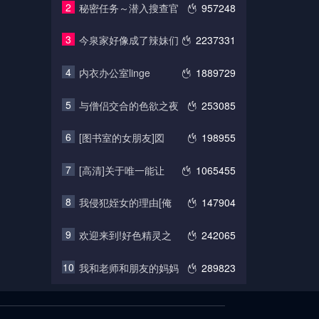
2
秘密任务～潜入搜查官
957248
3
今泉家好像成了辣妹们
2237331
4
内衣办公室linge
1889729
5
与僧侣交合的色欲之夜
253085
6
[图书室的女朋友]図
198955
7
[高清]关于唯一能让
1065455
8
我侵犯姪女的理由[俺
147904
9
欢迎来到!好色精灵之
242065
10
我和老师和朋友的妈妈
289823