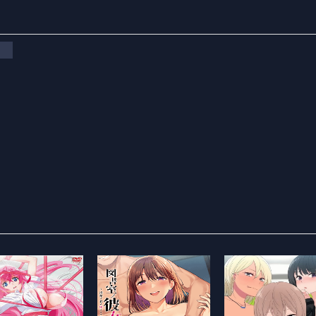
番
人气
8451