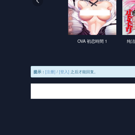

OVA 初恋時間 1
纯洁
提示：
[注册]
/
[登入]
之后才能回复。
最新评论