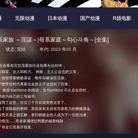
番
无限动漫
日本动漫
国产动漫
R级电影
女系家族 ～淫謀～|母系家庭～勾心斗角～[全集]
状态:
完结
年代:
2023
年
05
月
良政客有宫贺茂重担任县知事长达40年，
有财富、女人和权力。 神殿，主人公达也的父亲，
，他管理着贿赂基金，晚年却被诬告流放。
户把学生时代离家出走的儿子达也叫了回来。
据 Kamitono 的阅读，当 Kamitono 不久后去世时，
聘他为自己的三等秘书。
雇用了达也，仅仅三个月后就突然去世了。
改了保险箱的密码，里面装有支持有宫家权力的贿赂基金。
权势关系土崩瓦解，拿到贿赂金的人成为下一任统治者。
况...... 死者家属绕过鸭重的秘密钱财，
了夺走它而展开报复。