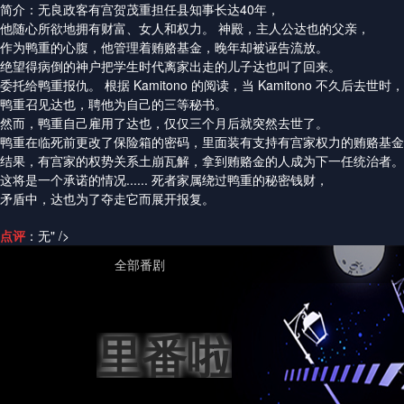
简介
：无良政客有宫贺茂重担任县知事长达40年，
他随心所欲地拥有财富、女人和权力。 神殿，主人公达也的父亲，
作为鸭重的心腹，他管理着贿赂基金，晚年却被诬告流放。
绝望得病倒的神户把学生时代离家出走的儿子达也叫了回来。
委托给鸭重报仇。 根据 Kamitono 的阅读，当 Kamitono 不久后去世时，
鸭重召见达也，聘他为自己的三等秘书。
然而，鸭重自己雇用了达也，仅仅三个月后就突然去世了。
鸭重在临死前更改了保险箱的密码，里面装有支持有宫家权力的贿赂基金
结果，有宫家的权势关系土崩瓦解，拿到贿赂金的人成为下一任统治者。
这将是一个承诺的情况...... 死者家属绕过鸭重的秘密钱财，
矛盾中，达也为了夺走它而展开报复。
点评
：无
" />
全部番剧
里番啦