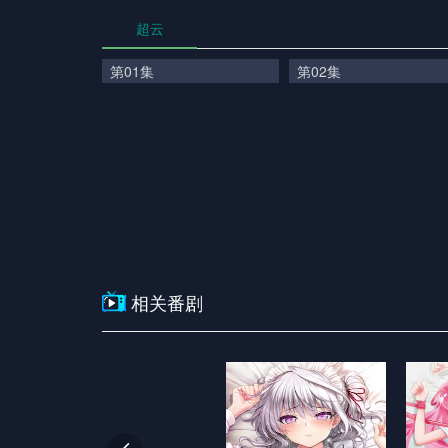
点评
：无
超云
追
第01集
第02集
相关番剧