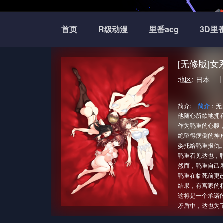
首页
R级动漫
里番acg
3D里
[无修版]
地区:
日本
简介:
简介
：无
他随心所欲地拥
作为鸭重的心腹
绝望得病倒的神
委托给鸭重报仇。 根
鸭重召见达也，
然而，鸭重自己
鸭重在临死前更
结果，有宫家的
这将是一个承诺的情
矛盾中，达也为