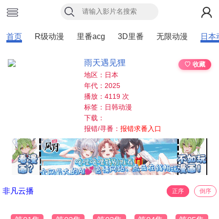
首页
R级动漫
里番acg
3D里番
无限动漫
日本
雨天遇见狸
♡ 收藏
地区：日本
年代：2025
播放：4119 次
标签：日韩动漫
下载：
报错/寻番：
报错求番入口
非凡云播
正序
倒序