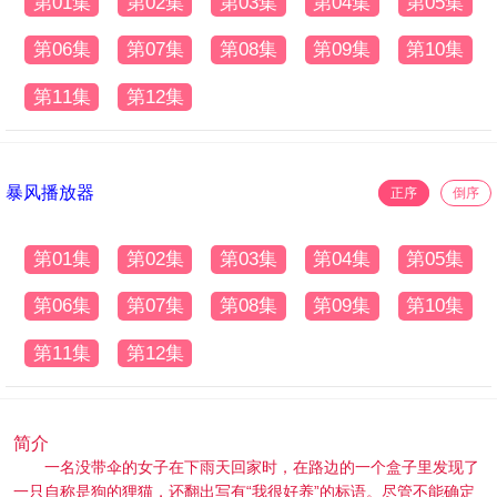
第01集
第02集
第03集
第04集
第05集
第06集
第07集
第08集
第09集
第10集
第11集
第12集
暴风播放器
正序
倒序
第01集
第02集
第03集
第04集
第05集
第06集
第07集
第08集
第09集
第10集
第11集
第12集
简介
一名没带伞的女子在下雨天回家时，在路边的一个盒子里发现了
一只自称是狗的狸猫，还翻出写有“我很好养”的标语。尽管不能确定