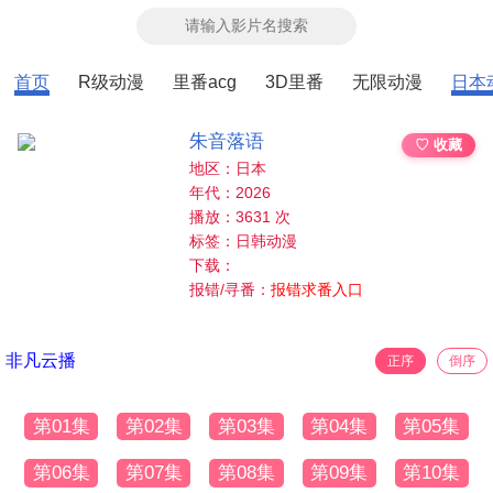
首页
R级动漫
里番acg
3D里番
无限动漫
日本
朱音落语
♡ 收藏
地区：日本
年代：2026
播放：3631 次
标签：日韩动漫
下载：
报错/寻番：
报错求番入口
非凡云播
正序
倒序
第01集
第02集
第03集
第04集
第05集
第06集
第07集
第08集
第09集
第10集