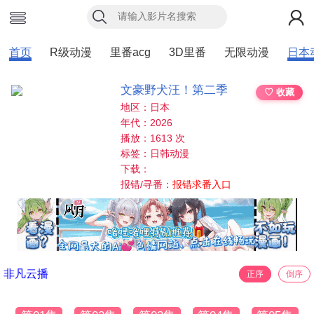
首页
R级动漫
里番acg
3D里番
无限动漫
日本
文豪野犬汪！第二季
♡ 收藏
地区：日本
年代：2026
播放：1613 次
标签：日韩动漫
下载：
报错/寻番：
报错求番入口
非凡云播
正序
倒序