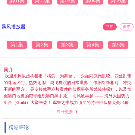
第01集
第02集
第03集
第04集
第05集
暴风播放器
正序
倒序
第1集
第2集
第3集
第4集
第5集
简介
欢迎来到以虚构都市「横滨」为舞台，一众如同疯跑乱咬、四处乱窜
的迷途犬们，热热闹闹、鸡飞狗跳的日常世界！ 依旧针锋相对、冲突
不断的两方， 是专接棘手麻烦案件的侦探事务所武装侦探社，以及盘
踞港口地盘的犯罪组织港口黑手党。 而风波再起 —— 海外大国势力
组合（Guild）大举来袭！ 军警之中战力顶尖的特种部队猎犬亮出獠
牙，还有天人五衰步步紧逼，仿佛要将一切引向毁灭……！？ 一群承
展开更多 ▼
袭古代文豪之名的角色， 依托与名号对应的异能力展开殊死厮杀的动
作战斗大作 —— 《文豪野犬》。 人气角色们化身迷你模样大闹一场
精彩评论
的搞笑衍生短篇综艺动画， 第二季终于重磅开播！全明星阵容全员集