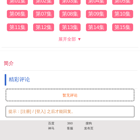
第01集
第02集
第03集
第04集
第05集
第06集
第07集
第08集
第09集
第10集
第11集
第12集
第13集
第14集
第15集
展开全部 ▼
简介
精彩评论
暂无评论
提示：
[注册]
/
[登入]
之后才能回复。
百度
360
搜狗
神马
客服
发布页