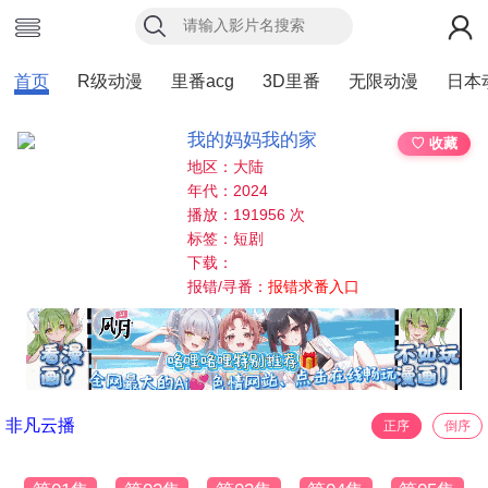
首页
R级动漫
里番acg
3D里番
无限动漫
日本
我的妈妈我的家
♡ 收藏
地区：大陆
年代：2024
播放：191956 次
标签：短剧
下载：
报错/寻番：
报错求番入口
非凡云播
正序
倒序