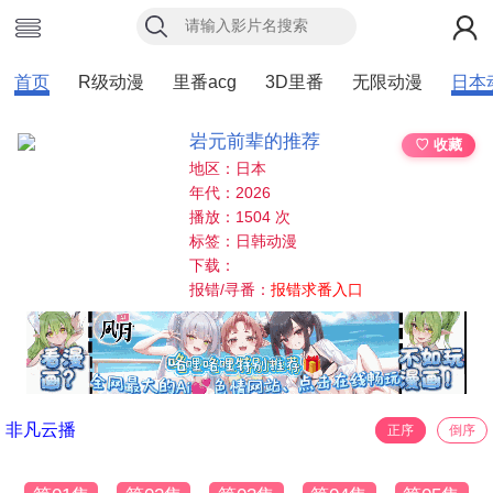
首页
R级动漫
里番acg
3D里番
无限动漫
日本
岩元前辈的推荐
♡ 收藏
地区：日本
年代：2026
播放：1504 次
标签：日韩动漫
下载：
报错/寻番：
报错求番入口
非凡云播
正序
倒序