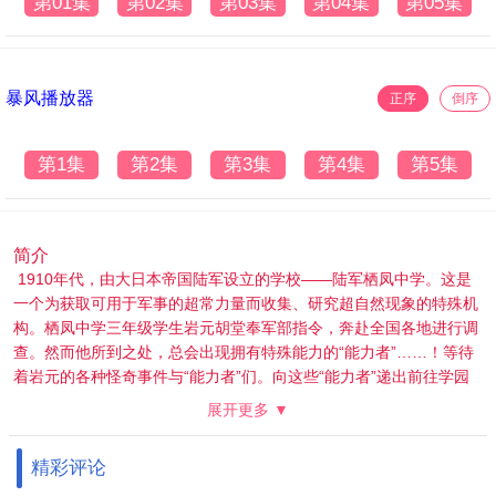
第01集
第02集
第03集
第04集
第05集
暴风播放器
正序
倒序
第1集
第2集
第3集
第4集
第5集
简介
1910年代，由大日本帝国陆军设立的学校——陆军栖凤中学。这是
一个为获取可用于军事的超常力量而收集、研究超自然现象的特殊机
构。栖凤中学三年级学生岩元胡堂奉军部指令，奔赴全国各地进行调
查。然而他所到之处，总会出现拥有特殊能力的“能力者”……！等待
着岩元的各种怪奇事件与“能力者”们。向这些“能力者”递出前往学园
的“推荐信”的岩元，其真正的意图究竟是……？怪奇与超自然现象，
展开更多 ▼
以及“能力者”的存在——揭开他们时代帷幕的浪漫奇谭，就此开幕！
精彩评论