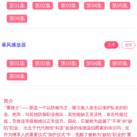
第01集
第02集
第03集
第04集
第05集
第06集
暴风播放器
正序
倒序
第01集
第02集
第03集
第04集
第05集
第06集
简介
“重骑士”——那是一个以防御为主，吸引敌人攻击以保护队友的职
业。然而，与其他防御职业相比，其性能缺乏灵活性，攻击性能过
低，导致连等级都难以正常提升。因此，它被称为超越了“不幸”的“缺
陷”职业。 出生于代代相传“剑圣”血脉的埃德温伯爵家的埃尔玛，在
作为继承人的重要仪式“加护仪式”中，觉醒了被称为“缺陷”职业的“重