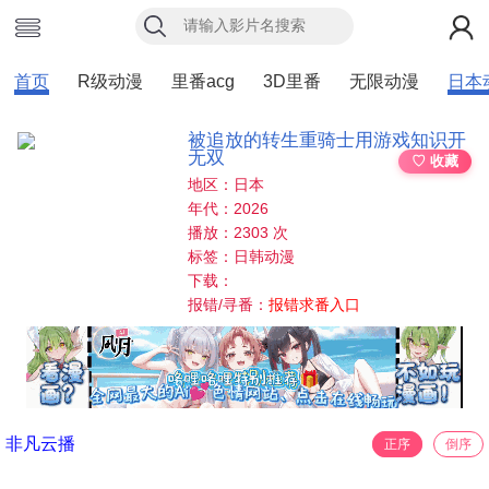
首页
R级动漫
里番acg
3D里番
无限动漫
日本
被追放的转生重骑士用游戏知识开
无双
♡ 收藏
地区：日本
年代：2026
播放：2303 次
标签：日韩动漫
下载：
报错/寻番：
报错求番入口
非凡云播
正序
倒序